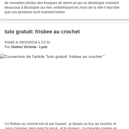
de nouvelles photos des fresques de street art qui se développe vraiment
beaucoup à Boulogne sur mer, embellissant les murs de la ville il faut dire
que ces peintures sont vraiment belles
tuto gratuit: frisbee au crochet
Publié le 08/10/2018 à 23:32
Par
Gomez Victoria - Lynn
Ce frisbee au crochet est né par hasard ; je faisais un truc au crochet, et
,pour s'amuser, mon mari l'a lancé ; et là stupeur : ça s'envole comme un