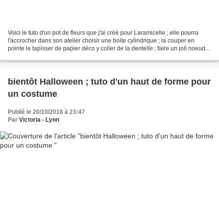
Voici le tuto d'un pot de fleurs que j'ai créé pour Laramicelle ; elle pourra
l'accrocher dans son atelier choisir une boite cylindrique ; la couper en
pointe le tapisser de papier déco y coller de la dentelle ; faire un joli noeud ;
j'y ai mis un camé faire...
bientôt Halloween ; tuto d'un haut de forme pour
un costume
Publié le 20/10/2018 à 23:47
Par
Victoria - Lynn