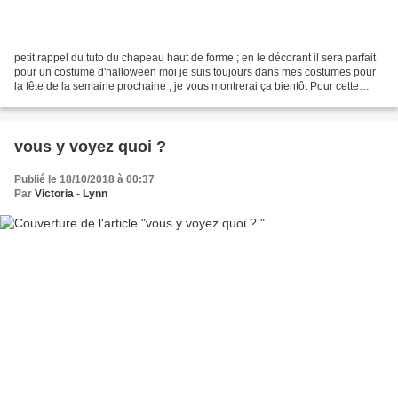
petit rappel du tuto du chapeau haut de forme ; en le décorant il sera parfait
pour un costume d'halloween moi je suis toujours dans mes costumes pour
la fête de la semaine prochaine ; je vous montrerai ça bientôt Pour cette
période, au TAP, Je fais une...
vous y voyez quoi ?
Publié le 18/10/2018 à 00:37
Par
Victoria - Lynn