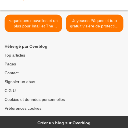
< quelques nouvelles et un
Joyeuses Pâques et tuto
plus pour Imali et The
gratuit visière de protection
Travel Theory
contre virus >
Hébergé par Overblog
Top articles
Pages
Contact
Signaler un abus
C.G.U.
Cookies et données personnelles
Préférences cookies
Créer un blog sur Overblog