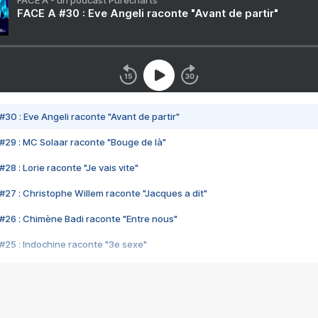
FACE A - un podcast Purecharts
FACE A #30 : Eve Angeli raconte "Avant de partir"
#30 : Eve Angeli raconte "Avant de partir"
#29 : MC Solaar raconte "Bouge de là"
28 : Lorie raconte "Je vais vite"
#27 : Christophe Willem raconte "Jacques a dit"
#26 : Chimène Badi raconte "Entre nous"
#25 : Indochine raconte "3e sexe"
#24 : Zaho raconte "C'est chelou"
#23 : Patrick Bruel raconte "Au café des délices"