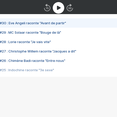
#30 : Eve Angeli raconte "Avant de partir"
#29 : MC Solaar raconte "Bouge de là"
28 : Lorie raconte "Je vais vite"
#27 : Christophe Willem raconte "Jacques a dit"
#26 : Chimène Badi raconte "Entre nous"
#25 : Indochine raconte "3e sexe"
#24 : Zaho raconte "C'est chelou"
#23 : Patrick Bruel raconte "Au café des délices"
#22 : Kyo raconte "Le chemin"
#21 : Nolwenn Leroy raconte "Cassé"