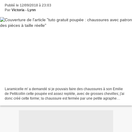
Publié le 12/09/2018 à 23:03
Par
Victoria - Lynn
Laramicelle m' a demandé si je pouvais faire des chaussures à son Emilie
de Petitcollin cette poupée est assez replète, avec de grosses chevilles; j'ai
donc créé cette forme; la chaussure est fermée par une petite agraphe
utilisée quand je faisais des...