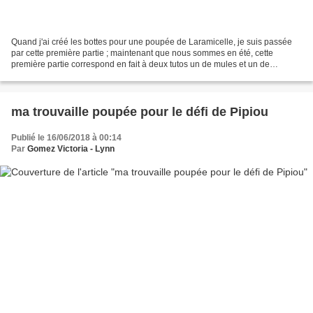
Quand j'ai créé les bottes pour une poupée de Laramicelle, je suis passée
par cette première partie ; maintenant que nous sommes en été, cette
première partie correspond en fait à deux tutos un de mules et un de
chaussures basses j tuto transféré chez...
ma trouvaille poupée pour le défi de Pipiou
Publié le 16/06/2018 à 00:14
Par
Gomez Victoria - Lynn