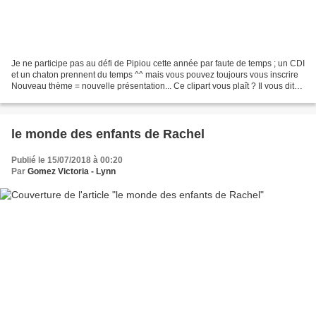
Je ne participe pas au défi de Pipiou cette année par faute de temps ; un CDI
et un chaton prennent du temps ^^ mais vous pouvez toujours vous inscrire
Nouveau thème = nouvelle présentation... Ce clipart vous plaît ? Il vous dit
tout . Pourquoi La cape...
le monde des enfants de Rachel
Publié le 15/07/2018 à 00:20
Par
Gomez Victoria - Lynn