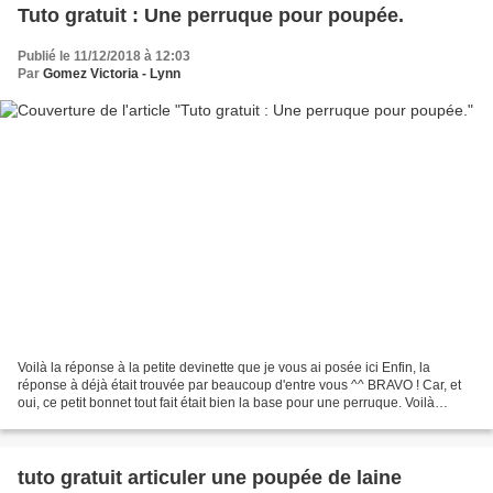
Tuto gratuit : Une perruque pour poupée.
Publié le 11/12/2018 à 12:03
Par
Gomez Victoria - Lynn
Voilà la réponse à la petite devinette que je vous ai posée ici Enfin, la
réponse à déjà était trouvée par beaucoup d'entre vous ^^ BRAVO ! Car, et
oui, ce petit bonnet tout fait était bien la base pour une perruque. Voilà
l'histoire: J'ai vu cette jolie...
tuto gratuit articuler une poupée de laine