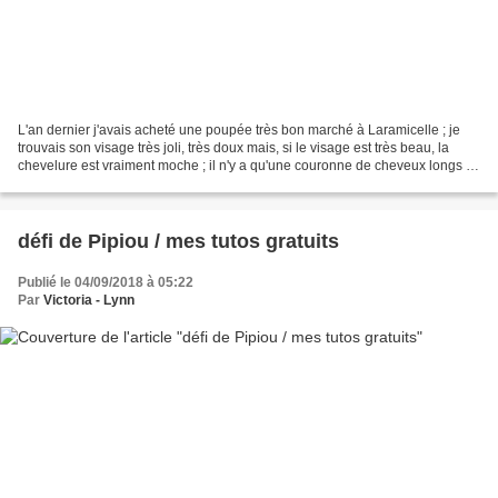
L'an dernier j'avais acheté une poupée très bon marché à Laramicelle ; je
trouvais son visage très joli, très doux mais, si le visage est très beau, la
chevelure est vraiment moche ; il n'y a qu'une couronne de cheveux longs et
le crâne est nu J'avais...
défi de Pipiou / mes tutos gratuits
Publié le 04/09/2018 à 05:22
Par
Victoria - Lynn