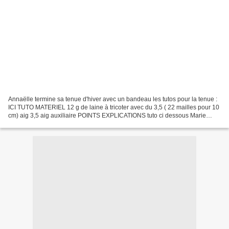
Annaëlle termine sa tenue d'hiver avec un bandeau les tutos pour la tenue :
ICI TUTO MATERIEL 12 g de laine à tricoter avec du 3,5 ( 22 mailles pour 10
cm) aig 3,5 aig auxiliaire POINTS EXPLICATIONS tuto ci dessous Marie
Françoise (Petitcollin) de laramicelle...