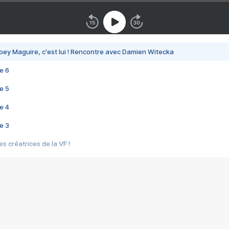
bey Maguire, c'est lui ! Rencontre avec Damien Witecka
e 6
e 5
e 4
e 3
s créatrices de la VF !
e 2
e 1
e Mektoub My Love arrive enfin ! Rencontre avec Shaïn Boumedine et Sal
i : après Toni en famille