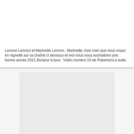
Lennon Lennon et Marinette Lennon , Marinette, mon mari que vous voyez
en vignette sur sa chaîne ci dessous et moi nous vous souhaitons une
bonne année 2021 Bonjour à tous . Vidéo numéro 15 de PokemonLa suite
de l'histoire c'est maintenant ^^Bon Visionnage...