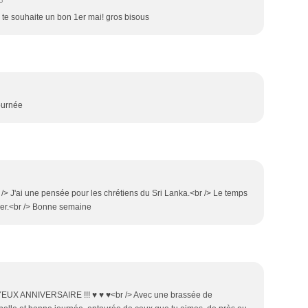
3
te souhaite un bon 1er mai! gros bisous
journée
 J'ai une pensée pour les chrétiens du Sri Lanka.<br /> Le temps
der.<br /> Bonne semaine
 JOYEUX ANNIVERSAIRE !!! ♥ ♥ ♥<br /> Avec une brassée de