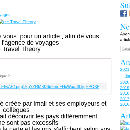
Su
yages
Ne
Abonn
 vous pour un article , afin de vous
artic
r l'agence de voyages
e Travel Theory
Email
Ar
2021
gitale
Ja
2020
https://www.thetraveltheory.com/?fbclid=IwAR1pgp16gYZRMK0Sd6mnFHxWgadfLkgHPOXPAn2CkcCq9yJHb_PPGduriro
2019
2018
2017
té créée par Imali et ses employeurs et
2016
collègues
Art
ait découvrir les pays différemment
ne sont pas excessifs
a carte et les prix s'affichent selon vos