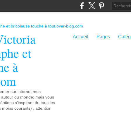
ictoria
Accueil
Pages
Catég
aphe et
he à
.com
senter sur internet mes
s autour du monde; mais vous
éations s'inspirant de tous les
es moins courants) , attention