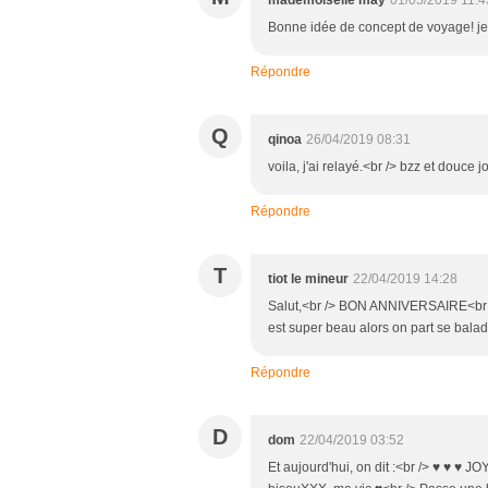
mademoiselle may
01/05/2019 11:4
Bonne idée de concept de voyage! je 
Répondre
Q
qinoa
26/04/2019 08:31
voila, j'ai relayé.<br /> bzz et douce 
Répondre
T
tiot le mineur
22/04/2019 14:28
Salut,<br /> BON ANNIVERSAIRE<br />
est super beau alors on part se bala
Répondre
D
dom
22/04/2019 03:52
Et aujourd'hui, on dit :<br /> ♥ ♥ ♥