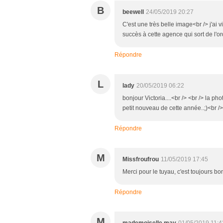
B
beewell
24/05/2019 20:27
C'est une très belle image<br /> j'ai v
succès à cette agence qui sort de l'o
Répondre
L
lady
20/05/2019 06:22
bonjour Victoria....<br /> <br /> la ph
petit nouveau de cette année..;)<br /> 
Répondre
M
Missfroufrou
11/05/2019 17:45
Merci pour le tuyau, c'est toujours bo
Répondre
M