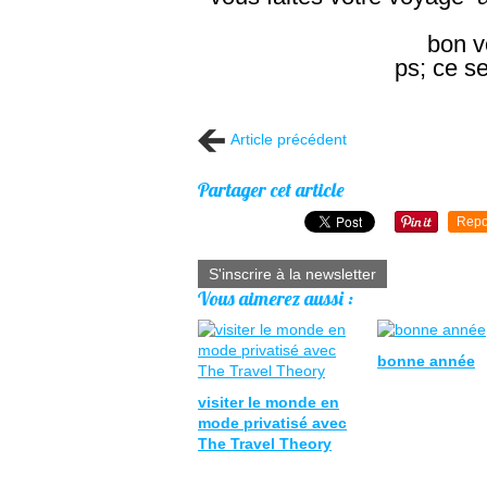
bon v
ps; ce se
Article précédent
Partager cet article
Repo
S'inscrire à la newsletter
Vous aimerez aussi :
bonne année
visiter le monde en
mode privatisé avec
The Travel Theory