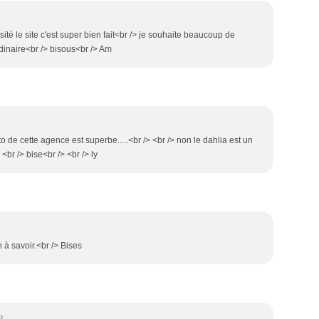
isité le site c'est super bien fait<br /> je souhaite beaucoup de
rdinaire<br /> bisous<br /> Am
oto de cette agence est superbe.....<br /> <br /> non le dahlia est un
<br /> bise<br /> <br /> ly
n à savoir.<br /> Bises