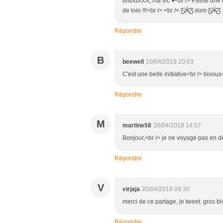
bisouXXX, ma vic ♥<br /> Passe une b
de loin !!!<br /> <br /> Ƹ̵̡Ӝ̵̨̄Ʒ dom Ƹ̵̡Ӝ̵̨̄Ʒ
Répondre
B
beewell
20/04/2019 20:03
C'est une belle initiative<br /> bisou
Répondre
M
martine58
20/04/2019 14:57
Bonjour,<br /> je ne voyage pas en de
Répondre
V
virjaja
20/04/2019 09:30
merci de ce partage, je tweet. gros bi
Répondre