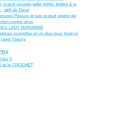
ens
Erika V
 et le CROCHET