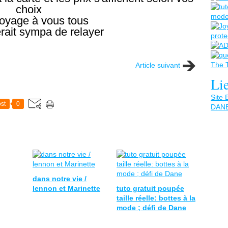
choix
oyage à vous tous
rait sympa de relayer
Article suivant
Li
Site 
st
0
DANE
dans notre vie /
lennon et Marinette
tuto gratuit poupée
taille réelle: bottes à la
mode ; défi de Dane