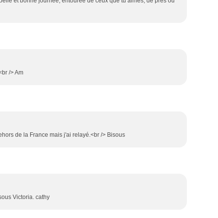
elle et bonne journée, entourée de ceux que tu aimes, de près ou
s<br /> Am
hors de la France mais j'ai relayé.<br /> Bisous
sous Victoria. cathy