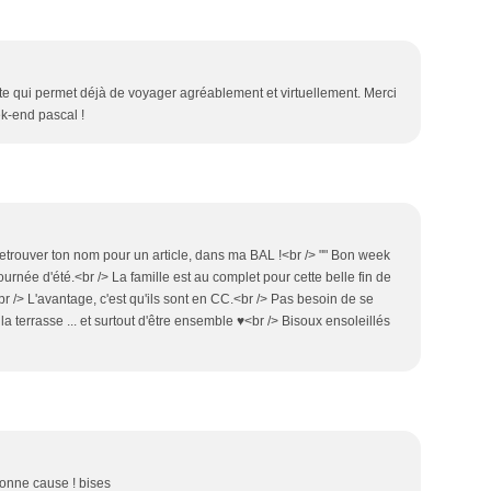
 site qui permet déjà de voyager agréablement et virtuellement. Merci
ek-end pascal !
retrouver ton nom pour un article, dans ma BAL !<br /> "" Bon week
urnée d'été.<br /> La famille est au complet pour cette belle fin de
br /> L'avantage, c'est qu'ils sont en CC.<br /> Pas besoin de se
e la terrasse ... et surtout d'être ensemble ♥<br /> Bisoux ensoleillés
bonne cause ! bises